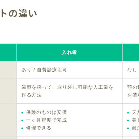
トの違い
入れ歯
あり / 自費診療も可
なし
歯型を採って、取り外し可能な人工歯を
顎の
作る方法
を装
保険のものは安価
天
一ヶ月程度で完成
美
修理できる
耐