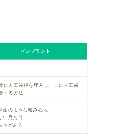
インプラント
骨に人工歯根を埋入し、上に人工歯
着する方法
然歯のような咬み心地
しい見た目
久性がある